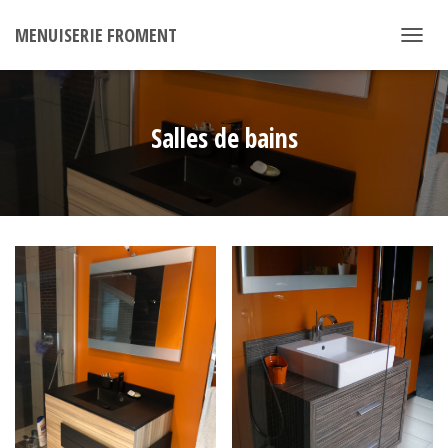
MENUISERIE FROMENT
D
É
P
L
I
Salles de bains
E
R
L
A
N
A
V
I
G
A
T
I
O
N