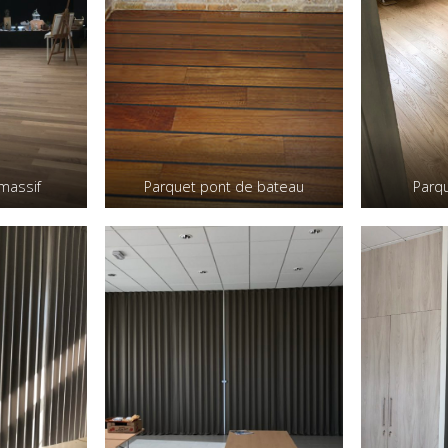
massif
Parquet pont de bateau
Parqu